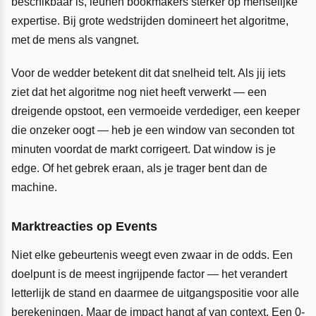
beschikbaar is, leunen bookmakers sterker op menselijke
expertise. Bij grote wedstrijden domineert het algoritme,
met de mens als vangnet.
Voor de wedder betekent dit dat snelheid telt. Als jij iets
ziet dat het algoritme nog niet heeft verwerkt — een
dreigende opstoot, een vermoeide verdediger, een keeper
die onzeker oogt — heb je een window van seconden tot
minuten voordat de markt corrigeert. Dat window is je
edge. Of het gebrek eraan, als je trager bent dan de
machine.
Marktreacties op Events
Niet elke gebeurtenis weegt even zwaar in de odds. Een
doelpunt is de meest ingrijpende factor — het verandert
letterlijk de stand en daarmee de uitgangspositie voor alle
berekeningen. Maar de impact hangt af van context. Een 0-