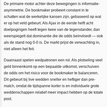
De primaire motor achter deze bewegingen is informatie-
asymmetrie. De bookmaker probeert constant in te
schatten wat de werkelijke kansen zijn, gebaseerd op wat
er op het veld gebeurt. Als Ajax in de eerste helft acht
doelpogingen heeft tegen twee van de tegenstander, dan
weerspiegelt dat dominantie die de odds beïnvloedt — ook
als de stand nog 0-0 is. De markt prijst de verwachting in,
niet alleen het feit.
Daarnaast spelen wedpatronen een rol. Als plotseling veel
geld binnenkomt op een bepaalde uitkomst, verschuiven
de odds om het risico voor de bookmaker te balanceren.
Dit gebeurt bij live wedden sneller en heftiger dan pre-
match, omdat de tijdspanne korter is en individuele grote
weddenschappen relatief meer impact hebben op de totale
pool.