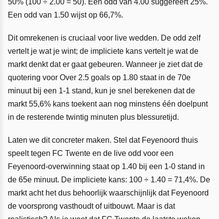
50% (100 ÷ 2.00 = 50). Een odd van 4.00 suggereert 25%.
Een odd van 1.50 wijst op 66,7%.
Dit omrekenen is cruciaal voor live wedden. De odd zelf
vertelt je wat je wint; de impliciete kans vertelt je wat de
markt denkt dat er gaat gebeuren. Wanneer je ziet dat de
quotering voor Over 2.5 goals op 1.80 staat in de 70e
minuut bij een 1-1 stand, kun je snel berekenen dat de
markt 55,6% kans toekent aan nog minstens één doelpunt
in de resterende twintig minuten plus blessuretijd.
Laten we dit concreter maken. Stel dat Feyenoord thuis
speelt tegen FC Twente en de live odd voor een
Feyenoord-overwinning staat op 1.40 bij een 1-0 stand in
de 65e minuut. De impliciete kans: 100 ÷ 1.40 = 71,4%. De
markt acht het dus behoorlijk waarschijnlijk dat Feyenoord
de voorsprong vasthoudt of uitbouwt. Maar is dat