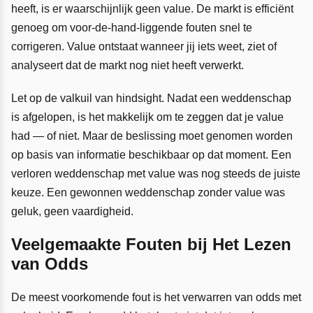
heeft, is er waarschijnlijk geen value. De markt is efficiënt
genoeg om voor-de-hand-liggende fouten snel te
corrigeren. Value ontstaat wanneer jij iets weet, ziet of
analyseert dat de markt nog niet heeft verwerkt.
Let op de valkuil van hindsight. Nadat een weddenschap
is afgelopen, is het makkelijk om te zeggen dat je value
had — of niet. Maar de beslissing moet genomen worden
op basis van informatie beschikbaar op dat moment. Een
verloren weddenschap met value was nog steeds de juiste
keuze. Een gewonnen weddenschap zonder value was
geluk, geen vaardigheid.
Veelgemaakte Fouten bij Het Lezen
van Odds
De meest voorkomende fout is het verwarren van odds met