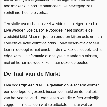
bookmaker zijn positie balanceert. De beweging zelf
vertelt niet het hele verhaal.
Ten slotte overschatten veel wedders hun eigen inzichten.
Live wedden voelt alsof je voordeel hebt omdat je de
wedstrijd kijkt. Maar miljoenen anderen kijken ook, en hun
collectieve actie vormt de odds. Jouw observatie dat een
team moe oogt is niet uniek — de markt ziet het ook. Echte
edge komt uit informatie of analyse die anderen missen,
niet uit het simpelweg kijken naar dezelfde beelden.
De Taal van de Markt
Live odds zijn een taal. De getallen op je scherm vormen
een doorlopend gesprek tussen de markt en de realiteit
van het voetbalveld. Leren lezen wat die cijfers werkelijk
zeggen — niet alleen wat ze uitbetalen, maar wat ze