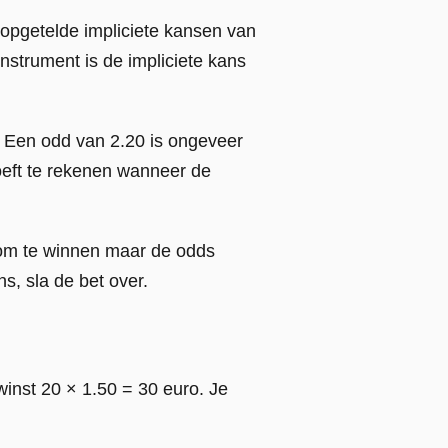
 opgetelde impliciete kansen van
instrument is de impliciete kans
 Een odd van 2.20 is ongeveer
hoeft te rekenen wanneer de
ft om te winnen maar de odds
s, sla de bet over.
winst 20 × 1.50 = 30 euro. Je