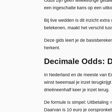
Odds zijn geen willekeurige getal
een ingeschatte kans op een uitkoms
Bij live wedden is dit inzicht ex
betekenen, maakt het verschil tu
Deze gids leert je de basisberek
herkent.
Decimale Odds: D
In Nederland en de meeste van Eu
winst tweemaal je inzet terugkrijgt
drieëneenhalf keer je inzet terug.
De formule is simpel: Uitbetaling =
Daarvan is 10 euro je oorspronkeli