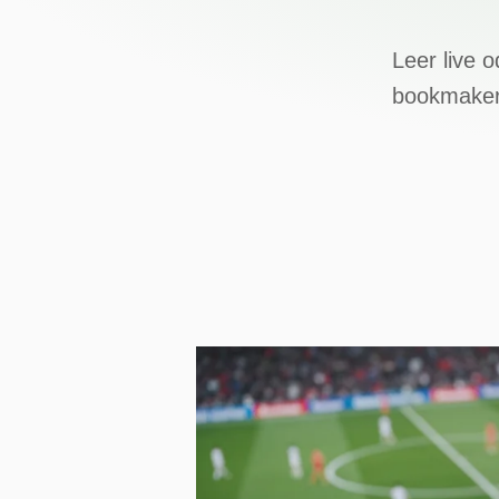
Leer live 
bookmaker