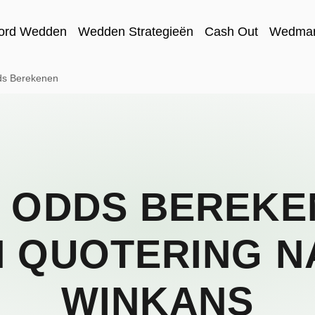
ord Wedden
Wedden Strategieën
Cash Out
Wedmark
ds Berekenen
E ODDS BEREKE
N QUOTERING N
WINKANS