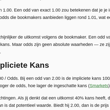
n 1.00. Een odd van exact 1.00 zou betekenen dat je je i
 odds die bookmakers aanbieden liggen rond 1.01, wat e
ijnlijker de uitkomst volgens de bookmaker. Een odd va
 kans. Maar odds zijn geen absolute waarheden — ze zijn
.
pliciete Kans
00 / Odds. Bij een odd van 2.00 is de impliciete kans 10
oger de odds, hoe lager de ingeschatte kans (
Smarkets
)
htingen. Als jij denkt dat een uitkomst 40% kans heeft, d
is dat potentieel waarde. Biedt hij 2.00, dan is de prijs 