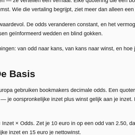
len — ze vertellen een verhaal. Elke quotering die een 
t. Wie die vertaling begrijpt, ziet meer dan alleen een pr
tra waardevol. De odds veranderen constant, en het verm
ssen geïnformeerd wedden en blind gokken.
eningen: van odd naar kans, van kans naar winst, en ho
e Basis
ropa gebruiken bookmakers decimale odds. Een quoterin
 — je oorspronkelijke inzet plus winst gelijk aan je inzet. 
 Inzet × Odds. Zet je 10 euro in op een odd van 2.50, dan 
jke inzet en 15 euro je nettowinst.