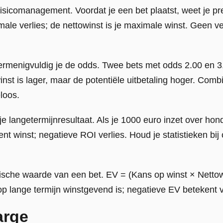
risicomanagement. Voordat je een bet plaatst, weet je pr
imale verlies; de nettowinst is je maximale winst. Geen 
rmenigvuldig je de odds. Twee bets met odds 2.00 en 
nst is lager, maar de potentiële uitbetaling hoger. Combi
loos.
 langetermijnresultaat. Als je 1000 euro inzet over hond
nt winst; negatieve ROI verlies. Houd je statistieken bij
ische waarde van een bet. EV = (Kans op winst × Nettowi
p lange termijn winstgevend is; negatieve EV betekent ver
arge