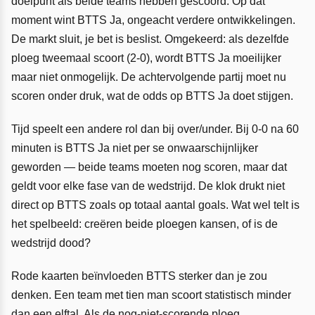
doelpunt als beide teams hebben gescoord. Op dat
moment wint BTTS Ja, ongeacht verdere ontwikkelingen.
De markt sluit, je bet is beslist. Omgekeerd: als dezelfde
ploeg tweemaal scoort (2-0), wordt BTTS Ja moeilijker
maar niet onmogelijk. De achtervolgende partij moet nu
scoren onder druk, wat de odds op BTTS Ja doet stijgen.
Tijd speelt een andere rol dan bij over/under. Bij 0-0 na 60
minuten is BTTS Ja niet per se onwaarschijnlijker
geworden — beide teams moeten nog scoren, maar dat
geldt voor elke fase van de wedstrijd. De klok drukt niet
direct op BTTS zoals op totaal aantal goals. Wat wel telt is
het spelbeeld: creëren beide ploegen kansen, of is de
wedstrijd dood?
Rode kaarten beïnvloeden BTTS sterker dan je zou
denken. Een team met tien man scoort statistisch minder
dan een elftal. Als de nog-niet-scorende ploeg